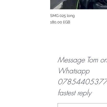
SMG 025 long
Prix
180,00 £GB
Message Tom o
Whatsapp
07854405377 f
fastest reply