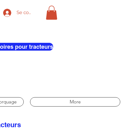
Se connecter
oires pour tracteurs
morquage
More
acteurs