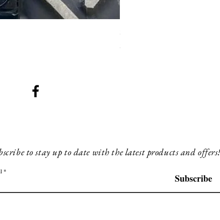
SMG 008 stainless and blac
Prix
200,00 £GB
scribe to stay up to date with the latest products and offers
l
Subscribe