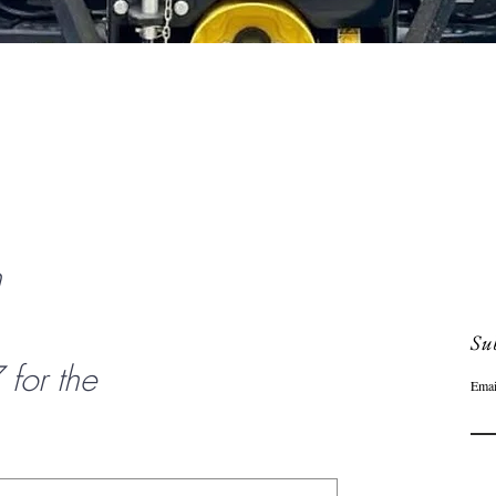
Aperçu rapide
n
Sub
or the
Emai