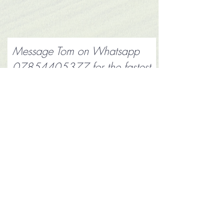
Message Tom on Whatsapp
07854405377
for the fastest
reply
Submit