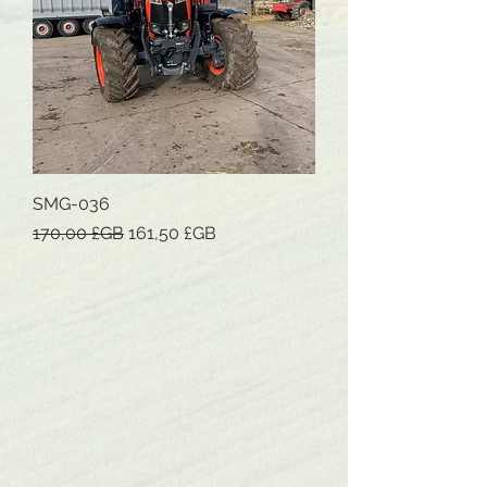
SMG-036
Prix original
Prix promotionnel
170,00 £GB
161,50 £GB