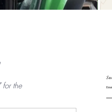
Aperçu rapide
n
Sub
or the
Emai