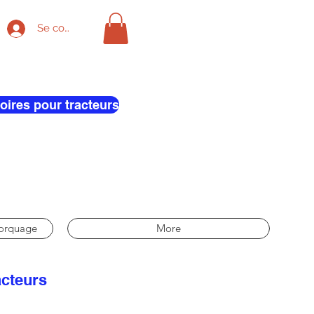
Se connecter
oires pour tracteurs
morquage
More
acteurs