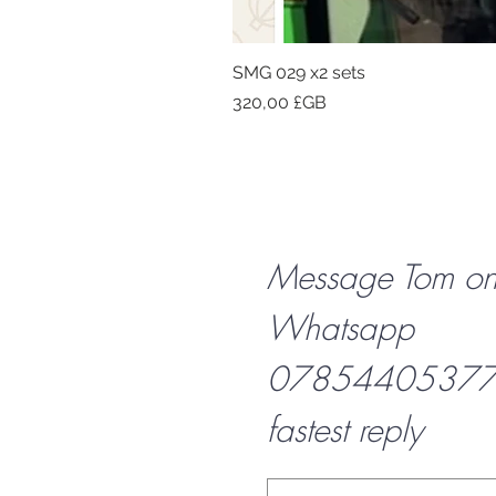
SMG 029 x2 sets
Prix
320,00 £GB
Message Tom o
Whatsapp
07854405377 f
fastest reply