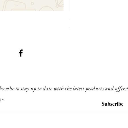
SMG 031 x3 green lights
Prix
230,00 £GB
scribe to stay up to date with the latest products and offers
l
Subscribe