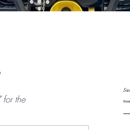
Aperçu rapide
n
Sub
or the
Emai