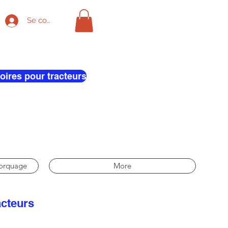
Se connecter
oires pour tracteurs
morquage
More
acteurs