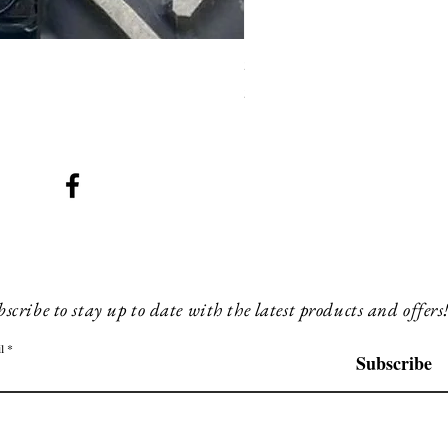
SMG 008 stainless and blac
Prix
200,00 £GB
scribe to stay up to date with the latest products and offers
l
Subscribe