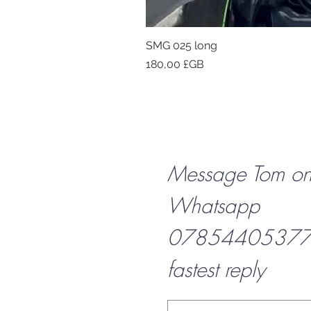
SMG 025 long
Prix
180,00 £GB
Message Tom o
Whatsapp
07854405377 f
fastest reply