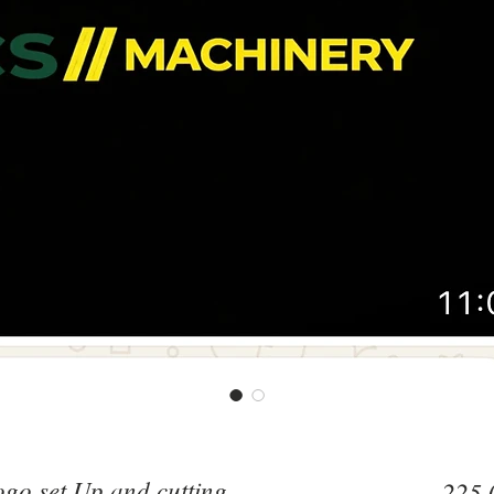
go set Up and cutting
225,