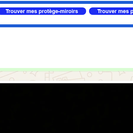
Trouver mes protège-miroirs
Trouver mes p