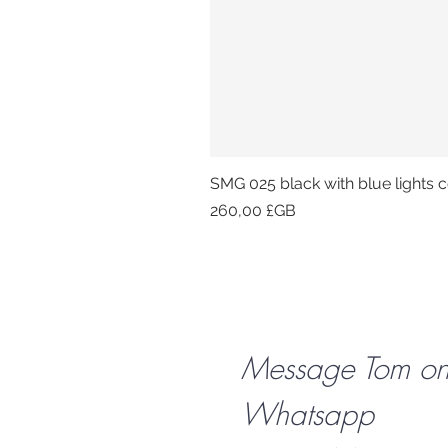
SMG 025 black with blue lights co
Prix
260,00 £GB
Message Tom o
Whatsapp