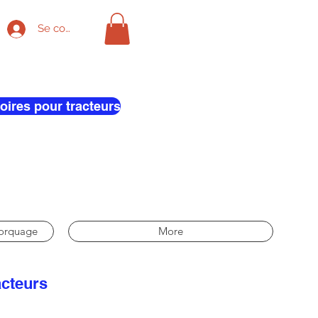
Se connecter
oires pour tracteurs
morquage
More
acteurs