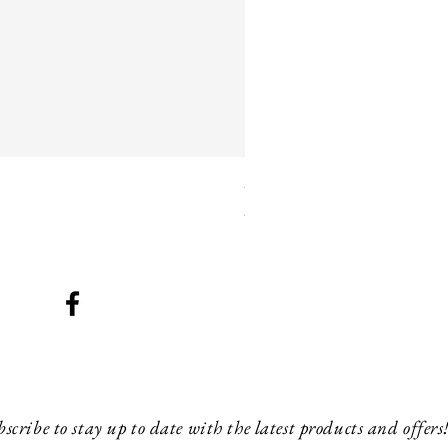
SMG 042 black with orange 
Prix
260,00 £GB
scribe to stay up to date with the latest products and offers