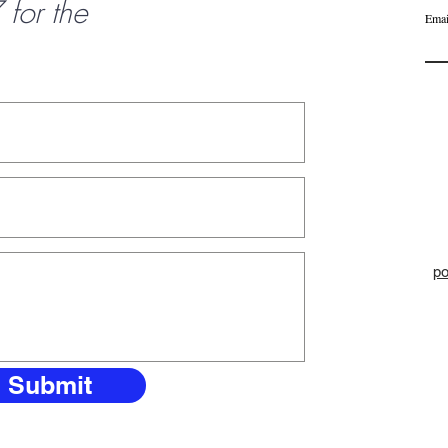
or the
Emai
po
Submit