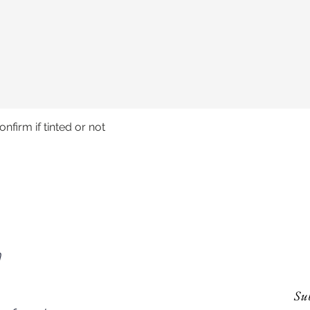
nfirm if tinted or not
Aperçu rapide
n
Sub