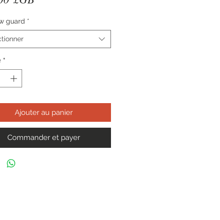
w guard
*
tionner
é
*
Ajouter au panier
Commander et payer