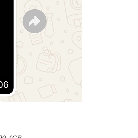
Prix
00 £GB