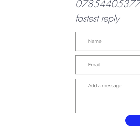
07854405377 f
fastest reply