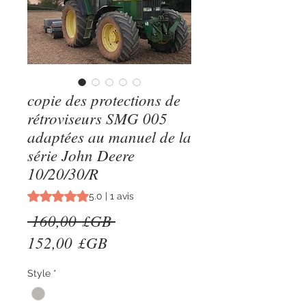
copie des protections de
rétroviseurs SMG 005
adaptées au manuel de la
série John Deere
10/20/30/R
La note est de 5.0 sur cinq étoiles selon 1 avis
5.0 | 1 avis
Prix
 160,00 £GB 
Prix
original
152,00 £GB
promotionnel
Style
*