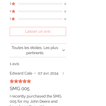
3
0
2
0
1
0
Laisser un avis
Toutes les étoiles, Les plus
pertinents
1 avis
Edward Cale
•
07 avr. 2024
Noté 5 sur 5.
SMG 005
I recently purchased the SMG
005 for my John Deere and