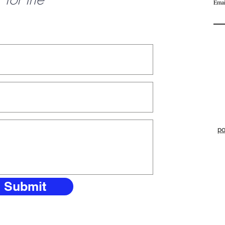
Emai
po
Submit