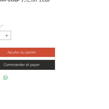
original
promotionnel
é
*
Ajouter au panier
Commander et payer