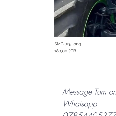
SMG 025 long
Prix
180,00 £GB
Message Tom o
Whatsapp
07854405377 f