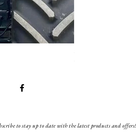
SMG 008 stainless and blac
Prix
200,00 £GB
scribe to stay up to date with the latest products and offers