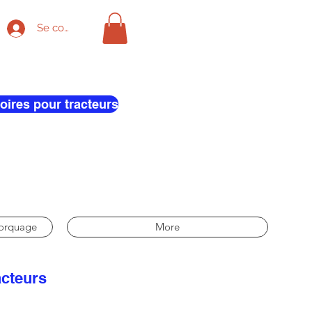
Se connecter
oires pour tracteurs
morquage
More
acteurs