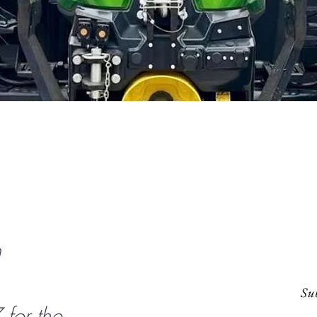
Aperçu rapide
n
Sub
or the