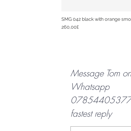
SMG 042 black with orange smok
Price
260,00£
Message Tom o
Whatsapp
07854405377 f
fastest reply