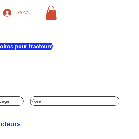
Se connecter
oires pour tracteurs
quage
More
acteurs