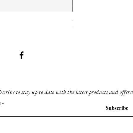
SMG 025 long
Price
180,00£
scribe to stay up to date with the latest products and offers
l
Subscribe