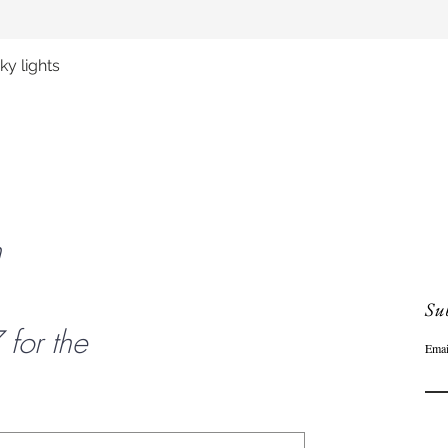
y lights
Quick View
n
Sub
or the
Emai