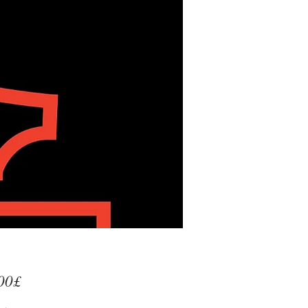
Price
00£