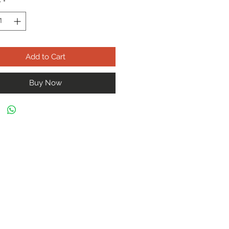
y
*
Add to Cart
Buy Now