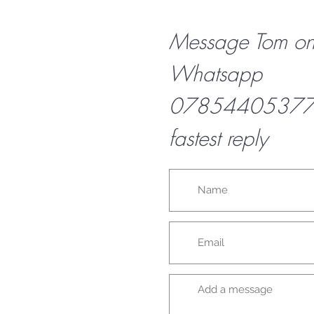
Message Tom o
Whatsapp
07854405377 f
fastest reply