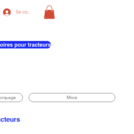
Se connecter
oires pour tracteurs
morquage
More
acteurs