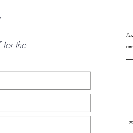
n
Sub
or the
Emai
po