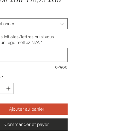
original
promotionnel
tionner
is initiales/lettres ou si vous
z un logo mettez N/A
*
0/500
é
*
Ajouter au panier
Commander et payer