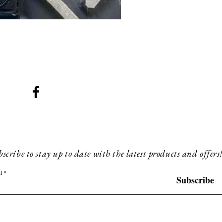
SMG 008 stainless and blac
Prix
200,00 £GB
scribe to stay up to date with the latest products and offers
l
Subscribe