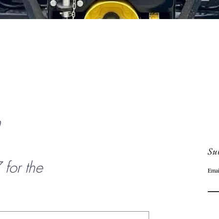
Aperçu rapide
n
Sub
or the
Emai