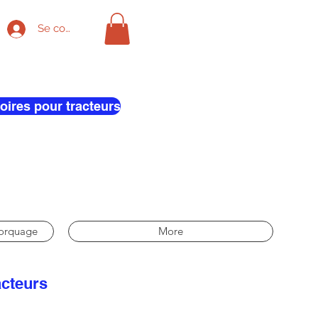
Se connecter
oires pour tracteurs
morquage
More
acteurs