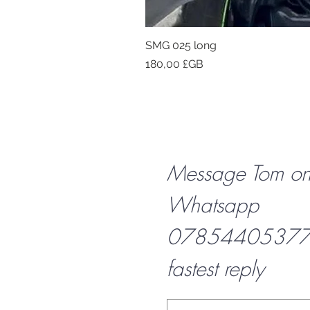
SMG 025 long
Prix
180,00 £GB
Message Tom o
Whatsapp
07854405377 f
fastest reply