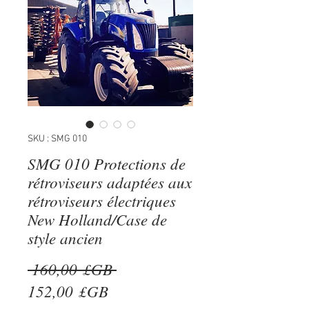
SKU : SMG 010
SMG 010 Protections de
rétroviseurs adaptées aux
rétroviseurs électriques
New Holland/Case de
style ancien
Prix
 160,00 £GB 
Prix
original
152,00 £GB