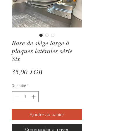
Base de siège large à
plaques latérales série
Six
Prix
35,00 £GB
Quantité
*
Ajouter au panier
Commander et payer