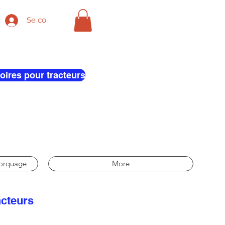
Se connecter
oires pour tracteurs
morquage
More
acteurs