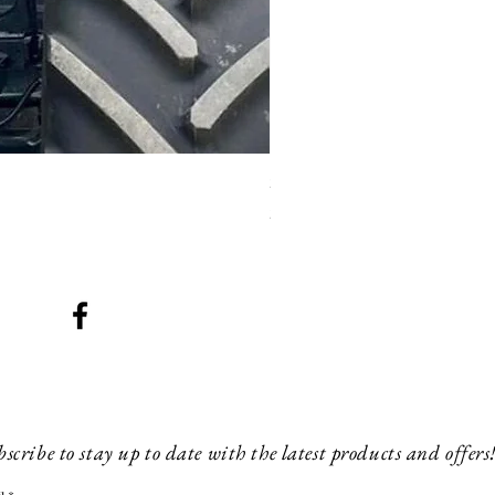
SMG 008 stainless and blac
Prix
200,00 £GB
scribe to stay up to date with the latest products and offers