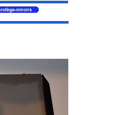
rotège-miroirs