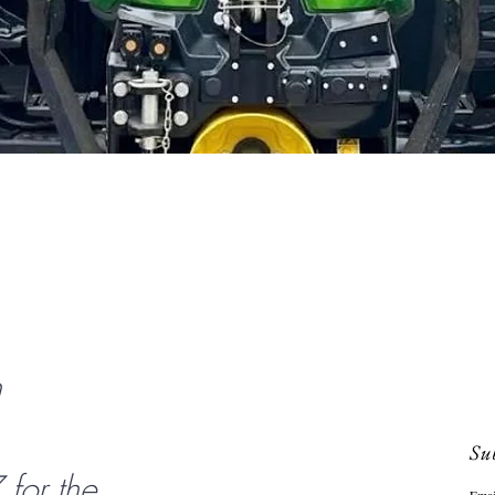
Aperçu rapide
n
Sub
or the