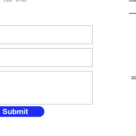
Emai
po
Submit