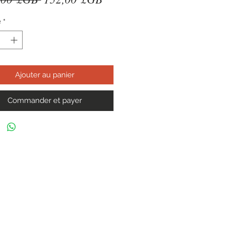
original
promotionnel
é
*
Ajouter au panier
Commander et payer