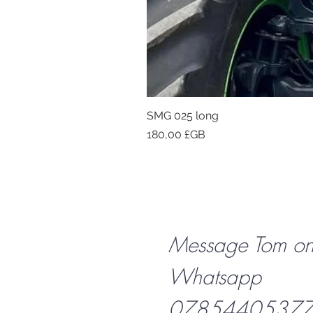
SMG 025 long
Prix
180,00 £GB
Message Tom o
Whatsapp
07854405377 f