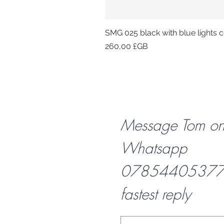
SMG 025 black with blue lights co
Prix
260,00 £GB
Message Tom o
Whatsapp
07854405377 f
fastest reply