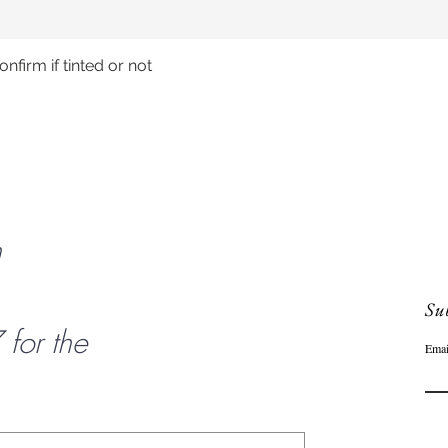
nfirm if tinted or not
Aperçu rapide
n
Sub
or the
Emai