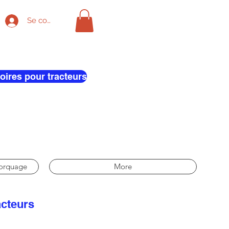
Se connecter
oires pour tracteurs
morquage
More
acteurs