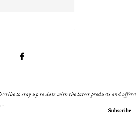
SMG 042 black with orange 
Prix
260,00 £GB
scribe to stay up to date with the latest products and offers
l
Subscribe