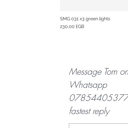
SMG 031 x3 green lights
Prix
230,00 £GB
Message Tom o
Whatsapp
07854405377 f
fastest reply