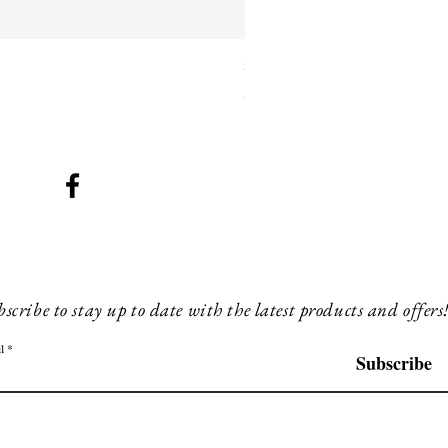
SMG 025 black with blue ligh
Prix
260,00 £GB
scribe to stay up to date with the latest products and offers
l
Subscribe