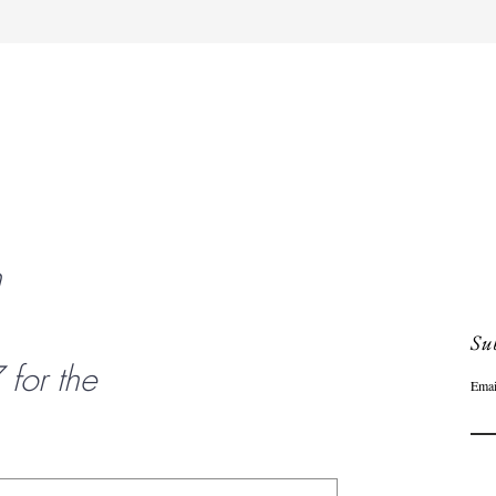
Aperçu rapide
n
Sub
or the
Emai