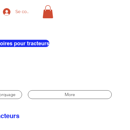
Se connecter
oires pour tracteurs
morquage
More
acteurs