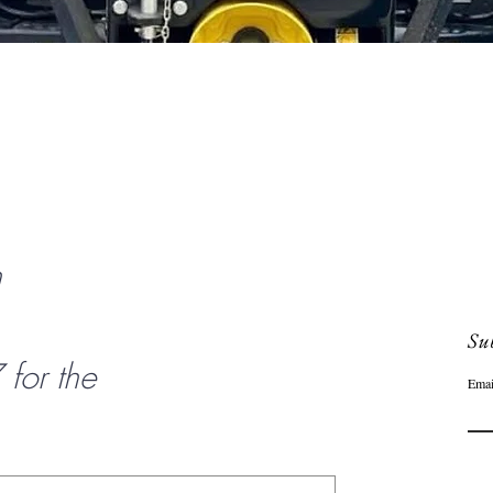
Aperçu rapide
n
Sub
or the
Emai