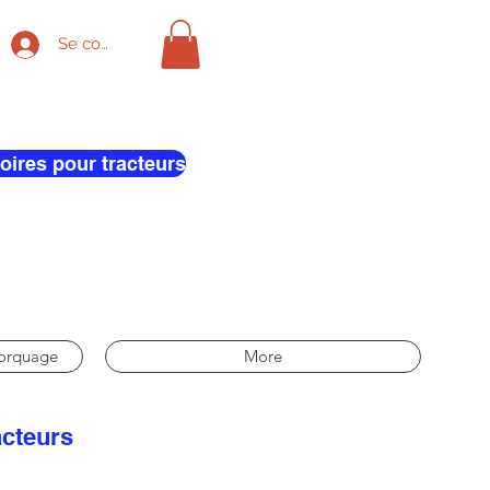
Se connecter
oires pour tracteurs
morquage
More
acteurs