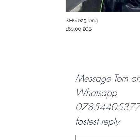
SMG 025 long
Prix
180,00 £GB
Message Tom o
Whatsapp
07854405377 f
fastest reply