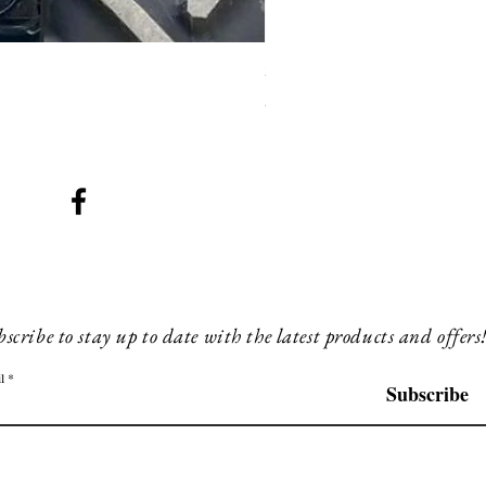
SMG 008 stainless and blac
Prix
200,00 £GB
scribe to stay up to date with the latest products and offers
l
Subscribe