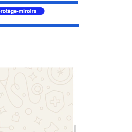
rotège-miroirs