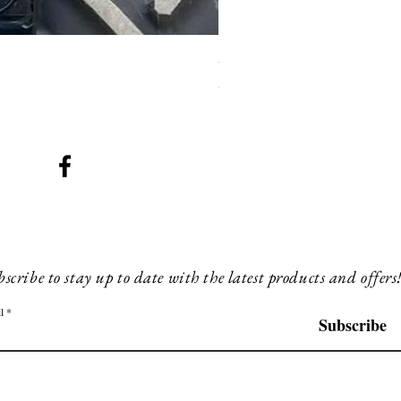
SMG 008 stainless and blac
Prix
200,00 £GB
scribe to stay up to date with the latest products and offers
l
Subscribe