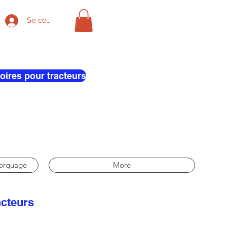
Se connecter
oires pour tracteurs
morquage
More
acteurs