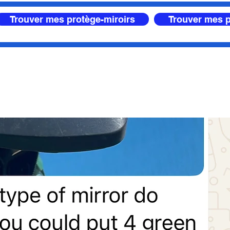
Trouver mes protège-miroirs
Trouver mes p