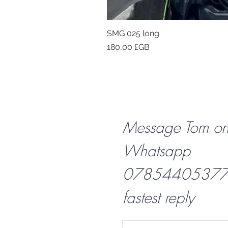
SMG 025 long
Prix
180,00 £GB
Message Tom o
Whatsapp
07854405377 f
fastest reply