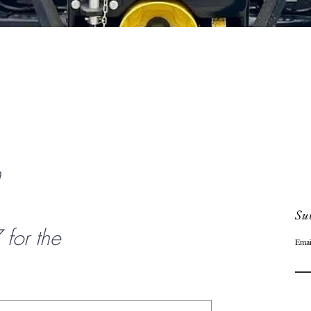
Aperçu rapide
n
Sub
or the
Emai