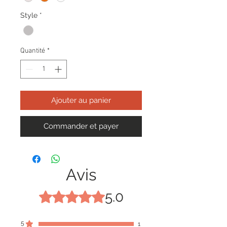
Style
*
Quantité
*
Ajouter au panier
Commander et payer
Avis
5.0
Noté 5 sur 5.
5
1