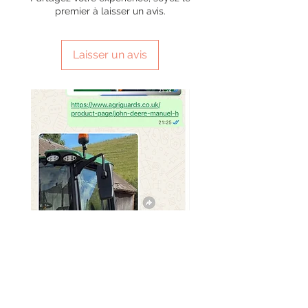
premier à laisser un avis.
Laisser un avis
SMG 029 x2 sets
SMG 031 x3 green light
Prix
Prix
320,00 £GB
230,00 £GB