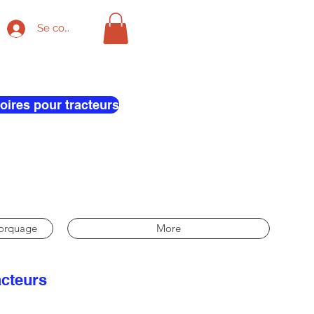
Se connecter
oires pour tracteurs
morquage
More
acteurs