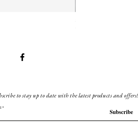
SMG 025 long
Prix
180,00 £GB
scribe to stay up to date with the latest products and offers
l
Subscribe