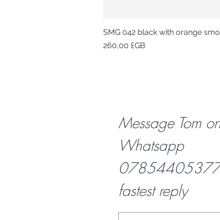
SMG 042 black with orange smok
Prix
260,00 £GB
Message Tom o
Whatsapp
07854405377 f
fastest reply