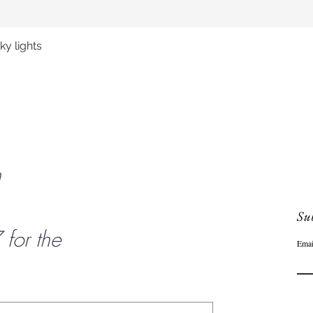
y lights
Aperçu rapide
n
Sub
or the
Emai