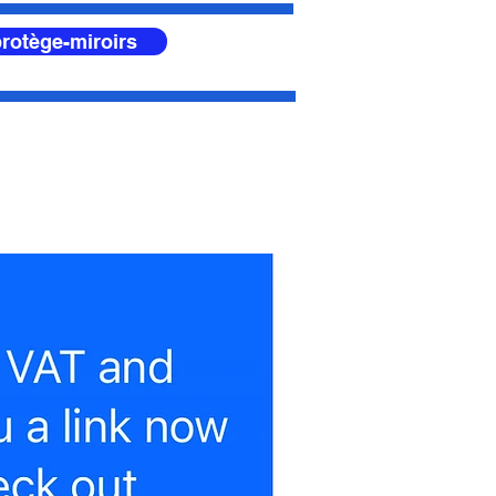
rotège-miroirs