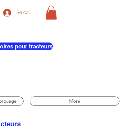
Se connecter
oires pour tracteurs
morquage
More
acteurs