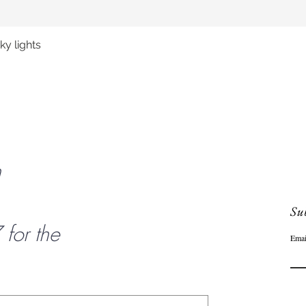
y lights
Aperçu rapide
n
Sub
or the
Emai