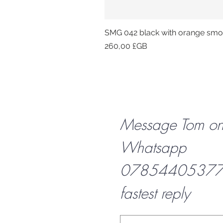
SMG 042 black with orange smok
Prix
260,00 £GB
Message Tom o
Whatsapp
07854405377 f
fastest reply