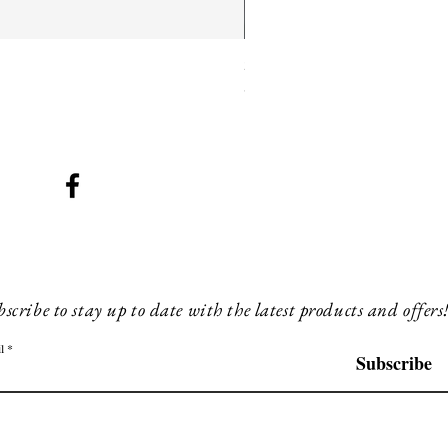
SMG 025 long
Prix
180,00 £GB
scribe to stay up to date with the latest products and offers
l
Subscribe