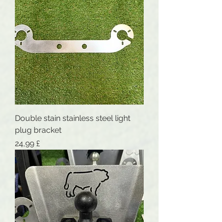
Double stain stainless steel light
plug bracket
Preis
24,99 £