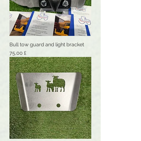
Bull tow guard and light bracket
Preis
75,00 £