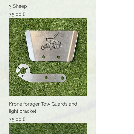
3 Sheep
Preis
75,00 £
Krone forager Tow Guards and
light bracket
Preis
75,00 £