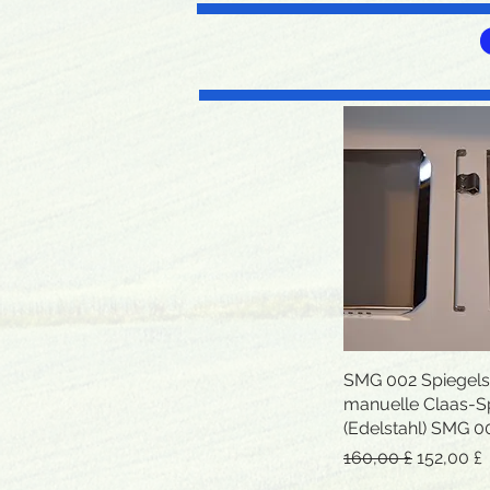
SMG 002 Spiegels
Schnellans
manuelle Claas-S
(Edelstahl) SMG 0
Standardpreis
Sale-Prei
160,00 £
152,00 £