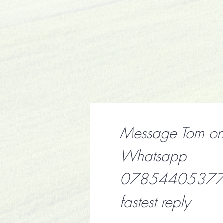
Message Tom o
Whatsapp
07854405377 f
fastest reply