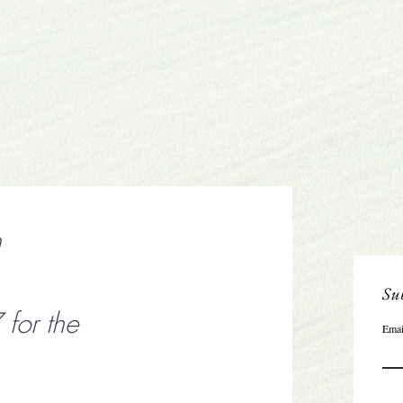
n
Sub
or the
Emai