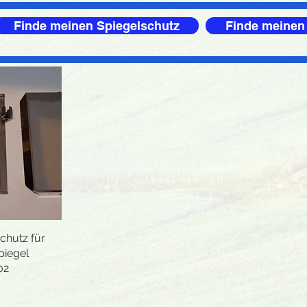
Finde meinen Spiegelschutz
Finde meinen
chutz für
icht
piegel
02
s