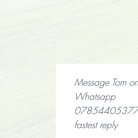
Message Tom o
Whatsapp
07854405377 f
fastest reply