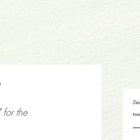
n
Sub
or the
Emai