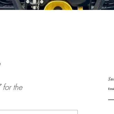
Schnellansicht
n
Sub
or the
Emai