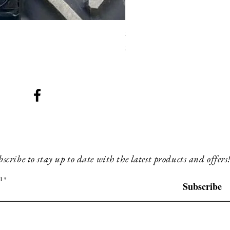
SMG 008 stainless and blac
Preis
200,00 £
scribe to stay up to date with the latest products and offers
l
Subscribe