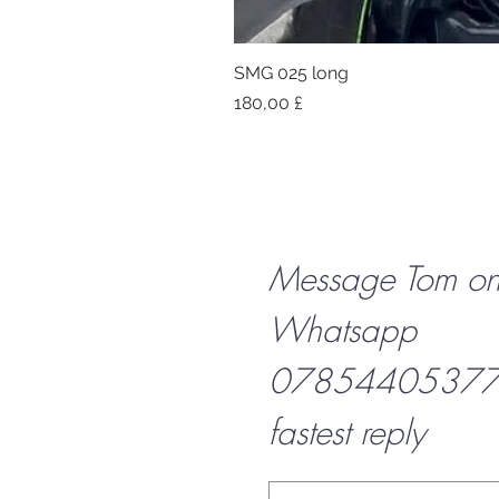
SMG 025 long
Preis
180,00 £
Message Tom o
Whatsapp
07854405377 f
fastest reply