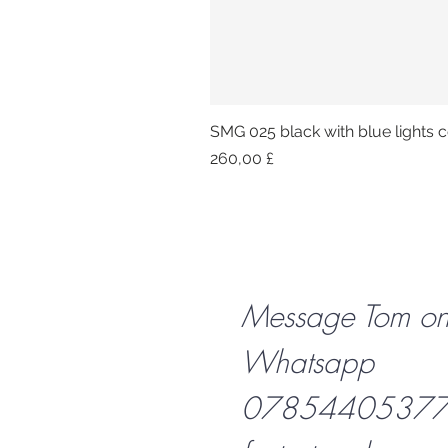
SMG 025 black with blue lights co
Preis
260,00 £
Message Tom o
Whatsapp
07854405377 f