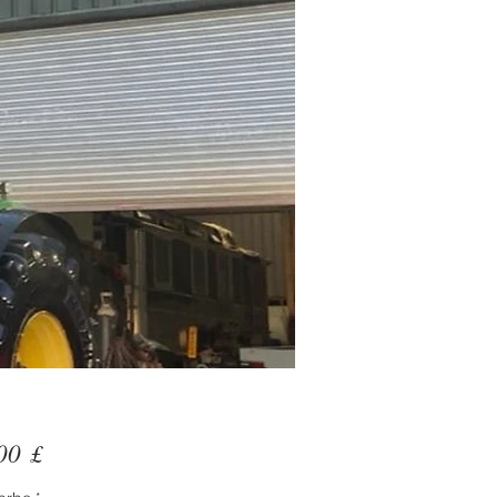
Preis
00 £