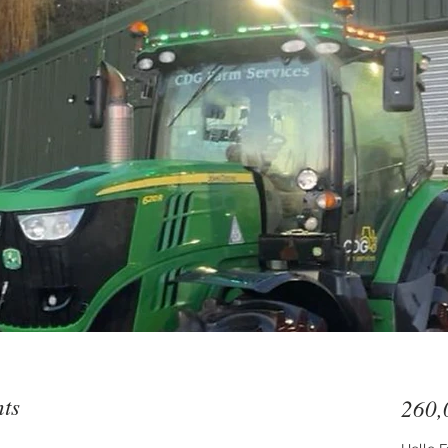
hts
260,