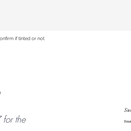
nfirm if tinted or not
Schnellansicht
n
Sub
or the
Emai