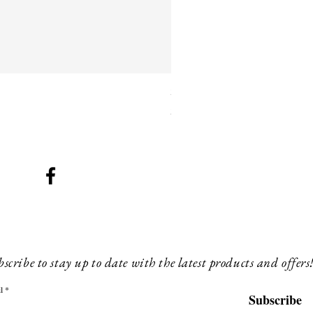
SMG 042 black with orange 
Preis
260,00 £
scribe to stay up to date with the latest products and offers
l
Subscribe