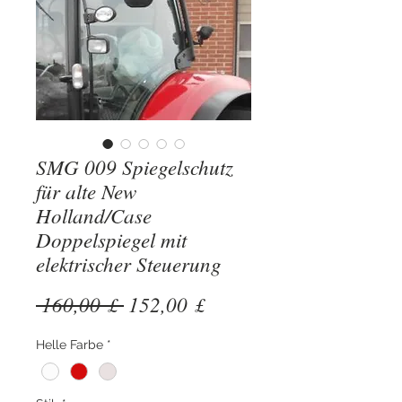
SMG 009 Spiegelschutz
für alte New
Holland/Case
Doppelspiegel mit
elektrischer Steuerung
Standardpreis
Sale-
 160,00 £ 
152,00 £
Preis
Helle Farbe
*