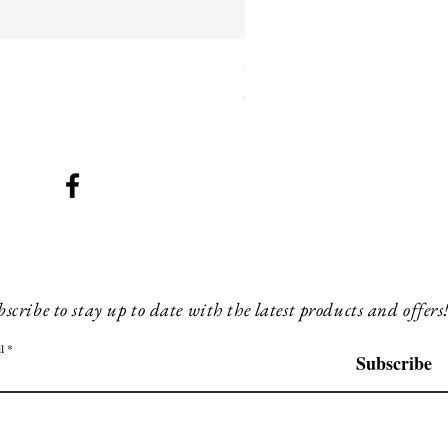
SMG 042 black with orange 
Preis
260,00 £
scribe to stay up to date with the latest products and offers
l
Subscribe