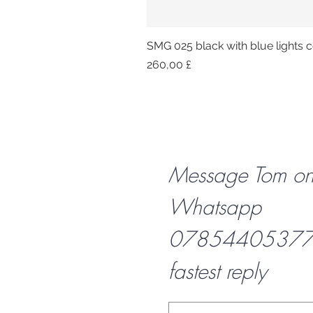
SMG 025 black with blue lights co
Preis
260,00 £
Message Tom o
Whatsapp
07854405377 f
fastest reply