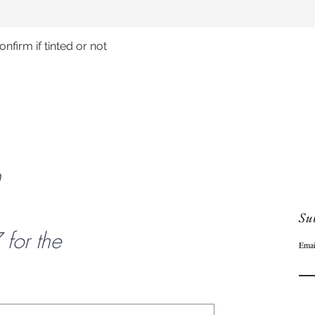
nfirm if tinted or not
Schnellansicht
n
Sub
or the
Emai