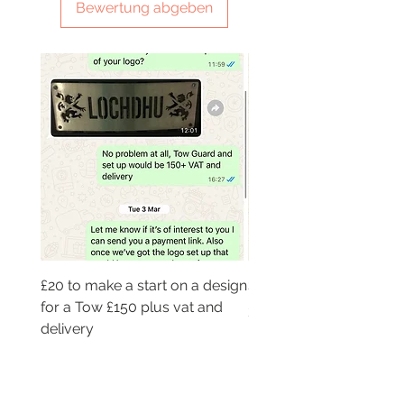
Bewertung abgeben
£20 to make a start on a design
SMG 029 x2 sets
for a Tow £150 plus vat and
Preis
320,00 £
delivery
Preis
20,00 £