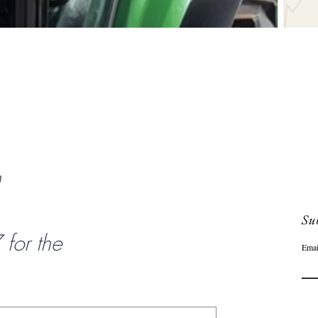
Schnellansicht
n
Sub
or the
Emai