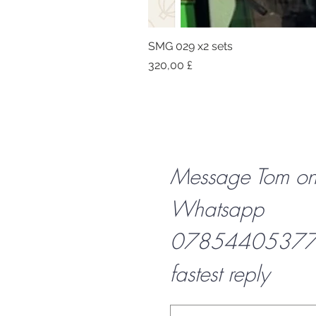
SMG 029 x2 sets
Preis
320,00 £
Message Tom o
Whatsapp
07854405377 f
fastest reply