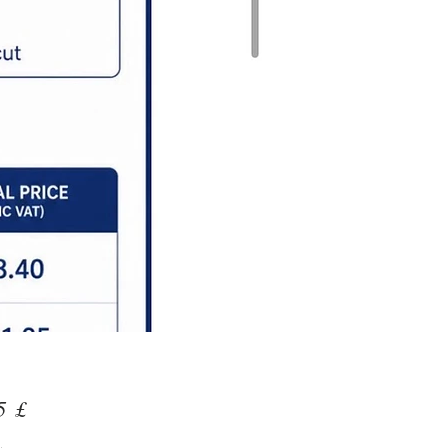
Preis
5 £