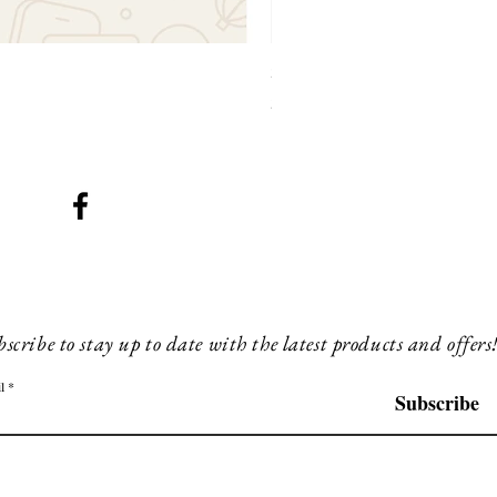
SMG 031 x3 green lights
Preis
230,00 £
scribe to stay up to date with the latest products and offers
l
Subscribe