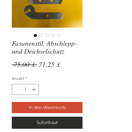
Fasanenstil, Abschlepp-
und Deichselschutz
Standardpreis
Sale-
 75,00 £ 
71,25 £
Preis
Anzahl
*
In den Warenkorb
Sofortkauf