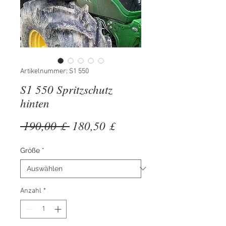
Artikelnummer: S1 550
S1 550 Spritzschutz
hinten
Standardpreis
Sale-
 190,00 £ 
180,50 £
Preis
Größe
*
Anzahl
*