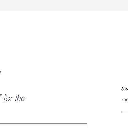
Schnellansicht
n
Sub
or the
Emai