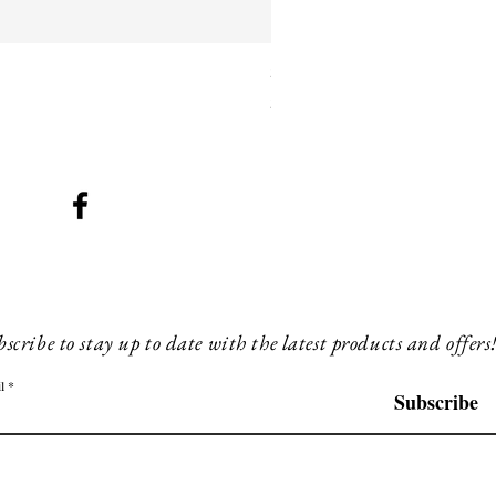
SMG 025 black with blue ligh
Preis
260,00 £
scribe to stay up to date with the latest products and offers
l
Subscribe