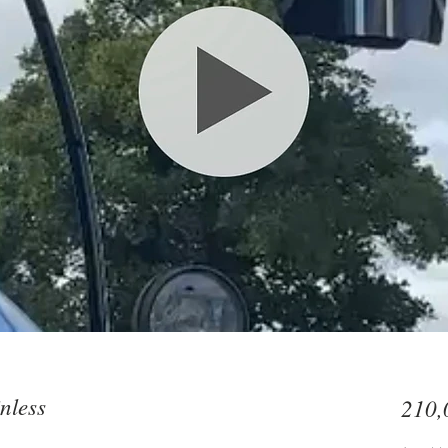
nless
210,