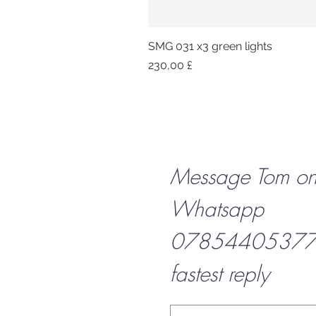
SMG 031 x3 green lights
Preis
230,00 £
Message Tom o
Whatsapp
07854405377 f
fastest reply