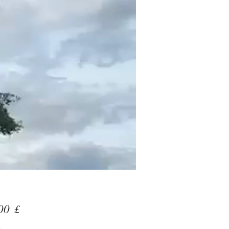
Preis
00 £