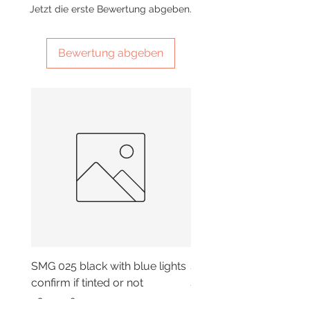
Jetzt die erste Bewertung abgeben.
Bewertung abgeben
SMG 025 black with blue lights
SMG 042 black with or
confirm if tinted or not
smoky lights
Preis
Preis
260,00 £
260,00 £