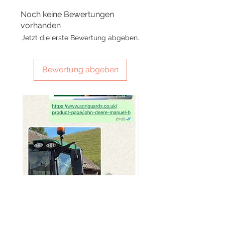
Noch keine Bewertungen
vorhanden
Jetzt die erste Bewertung abgeben.
Bewertung abgeben
SMG 029 x2 sets
SMG 031 x3 green light