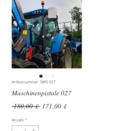
Artikelnummer: SMG 027
Maschinenpistole 027
Standardpreis
Sale-
 180,00 £ 
171,00 £
Preis
Anzahl
*