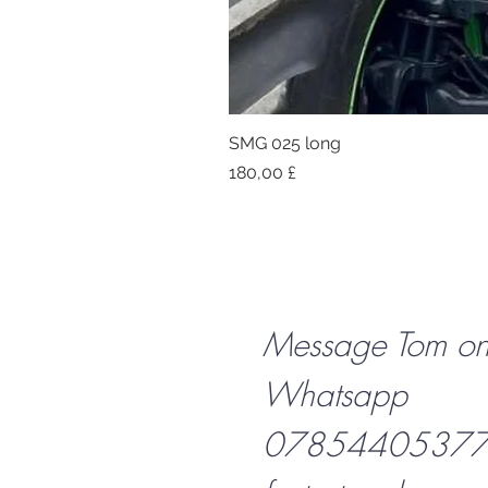
SMG 025 long
Preis
180,00 £
Message Tom o
Whatsapp
07854405377 f