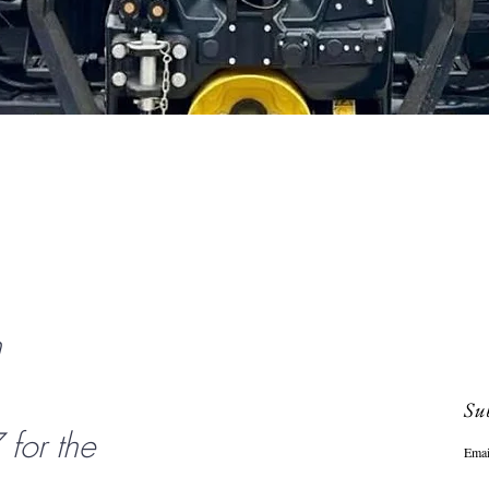
Schnellansicht
n
Sub
or the
Emai