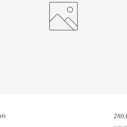
hts
280,