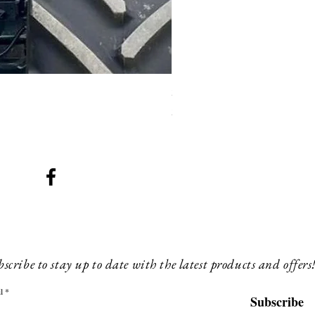
SMG 008 stainless and blac
Preis
200,00 £
scribe to stay up to date with the latest products and offers
l
Subscribe