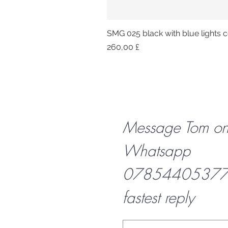
SMG 025 black with blue lights co
Preis
260,00 £
Message Tom o
Whatsapp
07854405377 f
fastest reply