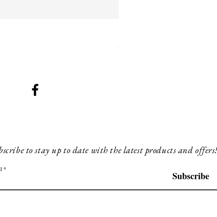
SMG 042 black with orange 
Preis
260,00 £
scribe to stay up to date with the latest products and offers
l
Subscribe