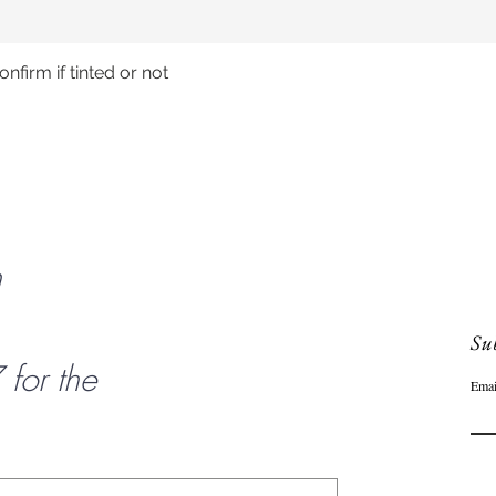
nfirm if tinted or not
Schnellansicht
n
Sub
or the
Emai