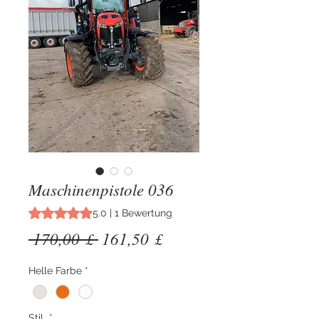
Maschinenpistole 036
Das Rating beträgt 5.0 von fünf Sternen, basierend auf 1
5.0 | 1 Bewertung
Standardpreis
Sale-
 170,00 £ 
161,50 £
Preis
Helle Farbe
*
Stil
*