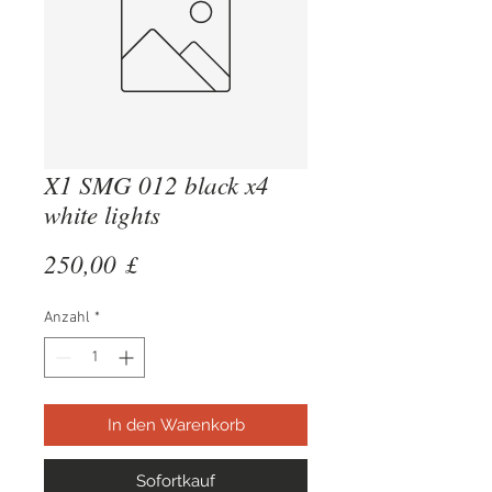
X1 SMG 012 black x4
white lights
Preis
250,00 £
Anzahl
*
In den Warenkorb
Sofortkauf