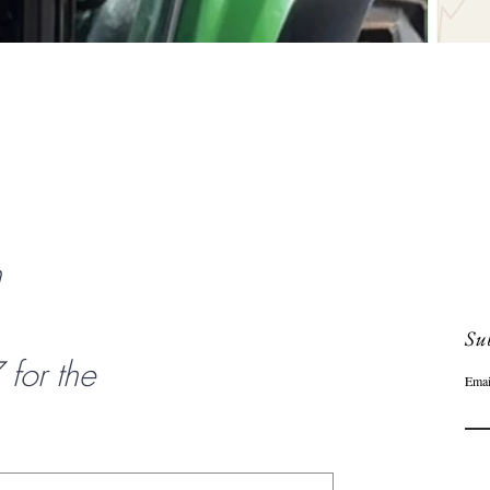
Schnellansicht
n
Sub
or the
Emai