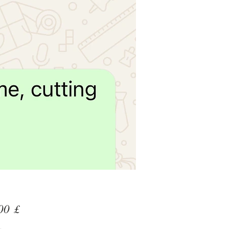
Preis
00 £