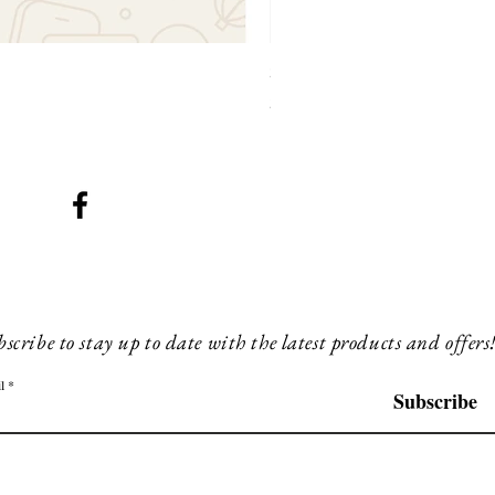
SMG 031 x3 green lights
Preis
230,00 £
scribe to stay up to date with the latest products and offers
l
Subscribe