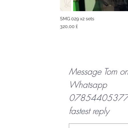
SMG 029 x2 sets
Preis
320,00 £
Message Tom o
Whatsapp
07854405377 f
fastest reply