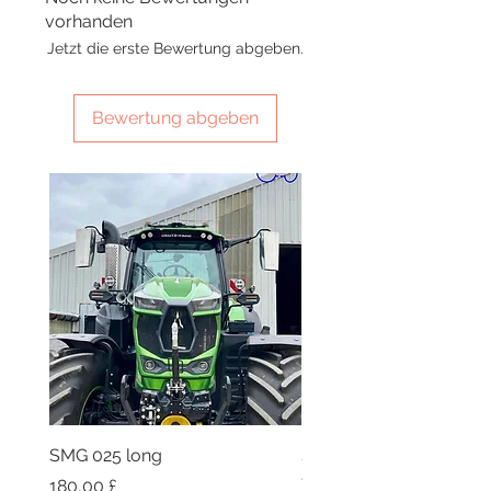
vorhanden
Jetzt die erste Bewertung abgeben.
Bewertung abgeben
SMG 025 long
SMG 008 stainless and 
flag
Preis
180,00 £