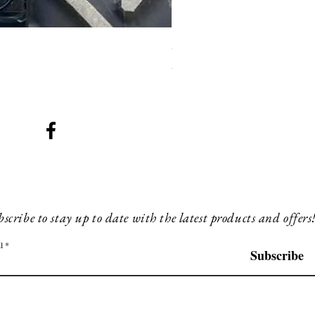
SMG 008 stainless and blac
Preis
200,00 £
scribe to stay up to date with the latest products and offers
l
Subscribe