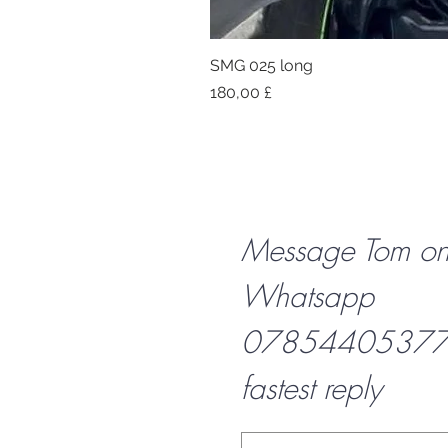
SMG 025 long
Preis
180,00 £
Message Tom o
Whatsapp
07854405377 f
fastest reply