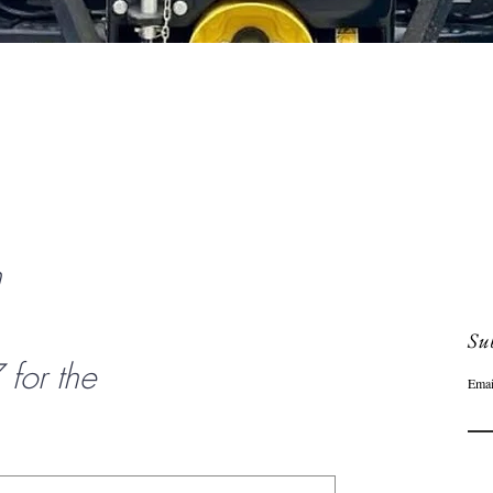
Schnellansicht
n
Sub
or the
Emai