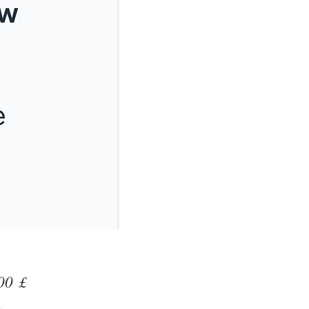
Preis
00 £