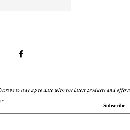
SMG 042 black with orange 
Preis
260,00 £
scribe to stay up to date with the latest products and offers
l
Subscribe