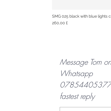
SMG 025 black with blue lights co
Preis
260,00 £
Message Tom o
Whatsapp
07854405377 f
fastest reply