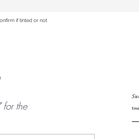
nfirm if tinted or not
Schnellansicht
n
Sub
or the
Emai