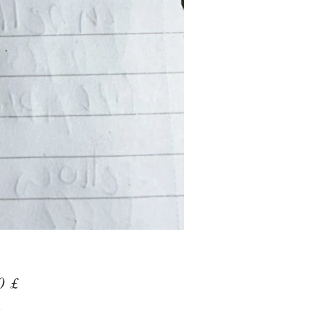
Preis
0 £