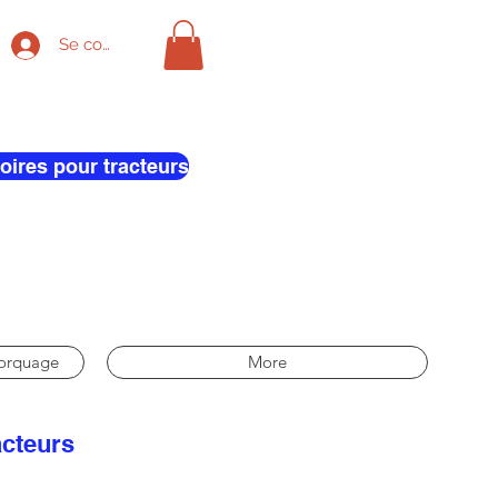
Se connecter
oires pour tracteurs
morquage
More
acteurs