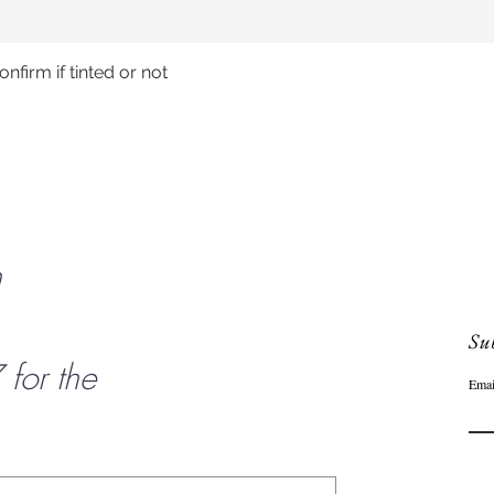
nfirm if tinted or not
Aperçu rapide
n
Sub
or the
Emai