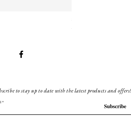
SMG 042 black with orange 
Prix
260,00 £GB
scribe to stay up to date with the latest products and offers
l
Subscribe