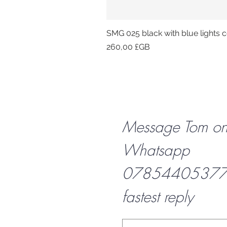
SMG 025 black with blue lights co
Prix
260,00 £GB
Message Tom o
Whatsapp
07854405377 f
fastest reply