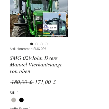
Artikelnummer: SMG 029
SMG 029John Deere
Manuel Vierkantstange
von oben
Standardpreis
Sale-
 180,00 £ 
171,00 £
Preis
Stil
*
Helle Farbe
*