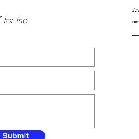
Sub
or the
Emai
Submit