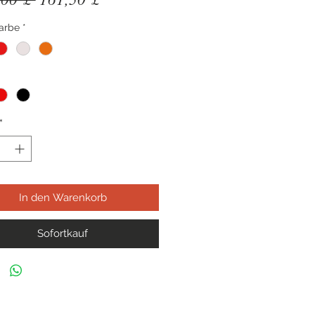
Preis
Farbe
*
*
In den Warenkorb
Sofortkauf