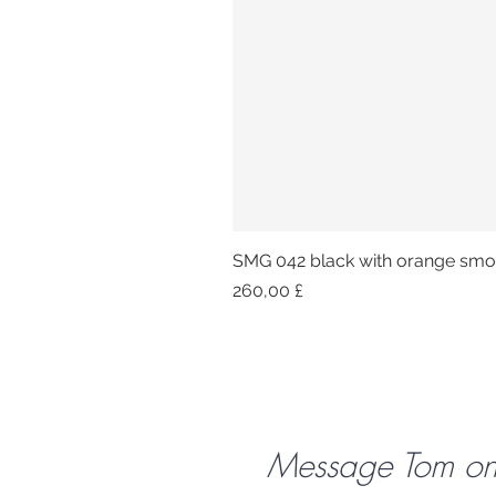
SMG 042 black with orange smok
Preis
260,00 £
Message Tom o