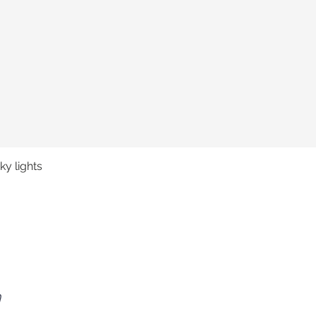
y lights
Schnellansicht
n