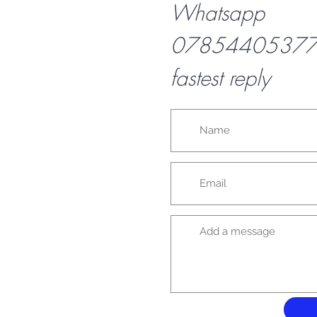
Whatsapp
07854405377 f
fastest reply