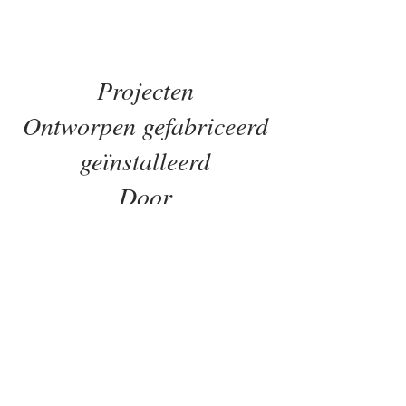
Projecten
Ontworpen gefabriceerd
geïnstalleerd
Door
Tom Lee Engineering
LTD