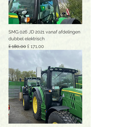
SMG 026 JD 2021 vanaf afdelingen
dubbel elektrisch
Normale prijs
Verkoopprijs
£ 180,00
£ 171,00