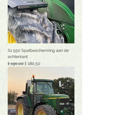
S1 550 Spatbescherming aan de
achterkant
Normale prijs
Verkoopprijs
£ 190,00
£ 180,50