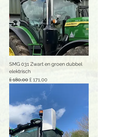
SMG 031 Zwart en groen dubbel
elektrisch
Normale prijs
Verkoopprijs
£ 180,00
£ 171,00