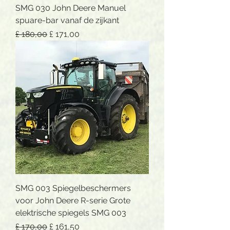
SMG 030 John Deere Manuel
spuare-bar vanaf de zijkant
Normale prijs
Verkoopprijs
£ 180,00
£ 171,00
SMG 003 Spiegelbeschermers
voor John Deere R-serie Grote
elektrische spiegels SMG 003
Normale prijs
Verkoopprijs
£ 170,00
£ 161,50