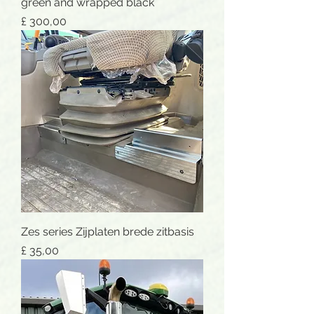
green and wrapped black
Prijs
£ 300,00
Zes series Zijplaten brede zitbasis
Prijs
£ 35,00