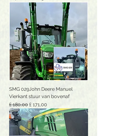
SMG 029John Deere Manuel
Vierkant stuur van bovenaf
Normale prijs
Verkoopprijs
£ 180,00
£ 171,00