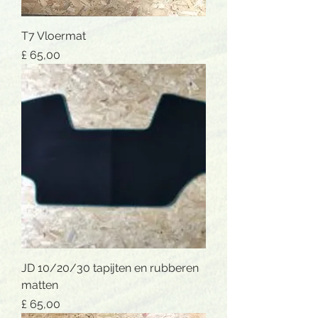
T7 Vloermat
Prijs
£ 65,00
JD 10/20/30 tapijten en rubberen
matten
Prijs
£ 65,00