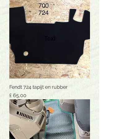
Fendt 724 tapijt en rubber
Prijs
£ 65,00