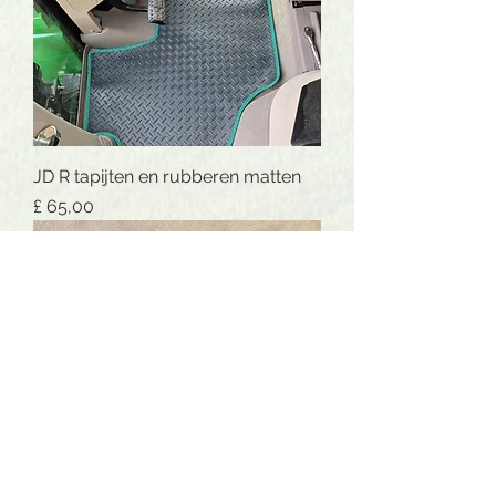
JD R tapijten en rubberen matten
Prijs
£ 65,00