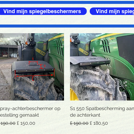
Vind mijn spiegelbeschermers
Vind mijn spi
pray-achterbeschermer op
Snel overzicht
S1 550 Spatbescherming aa
Snel overzicht
estelling gemaakt
de achterkant
ormale prijs
Verkoopprijs
Normale prijs
Verkoopprijs
 190,00
£ 150,00
£ 190,00
£ 180,50