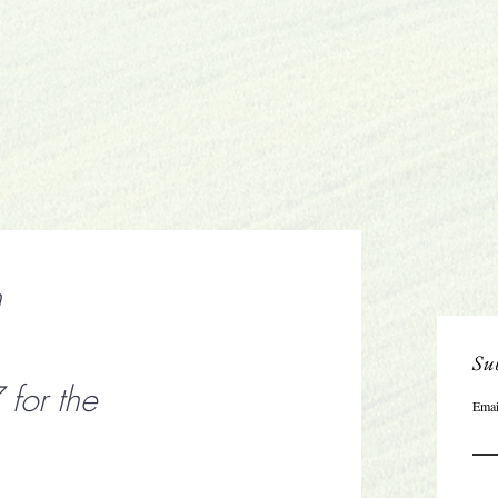
n
Sub
or the
Emai