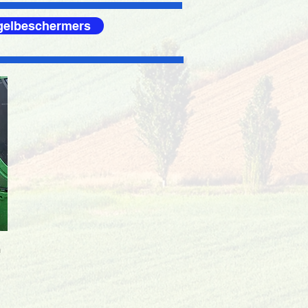
egelbeschermers
n