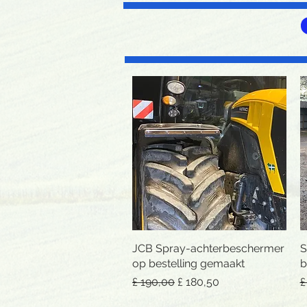
JCB Spray-achterbeschermer
Snel overzicht
S
op bestelling gemaakt
b
Normale prijs
Verkoopprijs
N
£ 190,00
£ 180,50
£