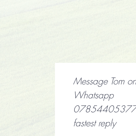
Message Tom o
Whatsapp
07854405377 f
fastest reply