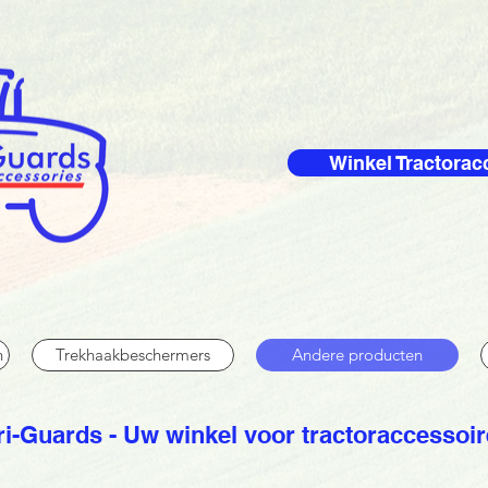
Winkel Tractorac
n
Trekhaakbeschermers
Andere producten
i-Guards - Uw winkel voor tractoraccessoi